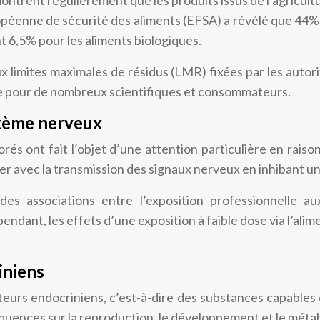
péenne de sécurité des aliments (EFSA) a révélé que 44%
t 6,5% pour les aliments biologiques.
limites maximales de résidus (LMR) fixées par les autorit
te pour de nombreux scientifiques et consommateurs.
stème nerveux
rés ont fait l’objet d’une attention particulière en rais
er avec la transmission des signaux nerveux en inhibant u
es associations entre l’exposition professionnelle a
endant, les effets d’une exposition à faible dose via l’ali
iniens
teurs endocriniens, c’est-à-dire des substances capable
quences sur la reproduction, le développement et le méta