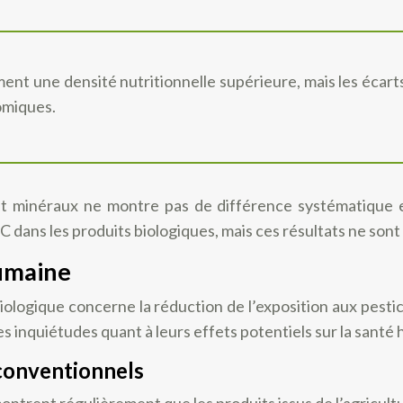
ment une densité nutritionnelle supérieure, mais les éca
omiques.
 et minéraux ne montre pas de différence systématique
 dans les produits biologiques, mais ces résultats ne sont
humaine
biologique concerne la réduction de l’exposition aux pest
es inquiétudes quant à leurs effets potentiels sur la santé
 conventionnels
montrent régulièrement que les produits issus de l’agricu