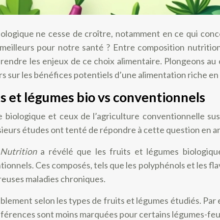
biologique ne cesse de croître, notamment en ce qui con
t meilleurs pour notre santé ? Entre composition nutritio
ndre les enjeux de ce choix alimentaire. Plongeons au 
s sur les bénéfices potentiels d’une alimentation riche en 
ts et légumes bio vs conventionnels
re biologique et ceux de l’agriculture conventionnelle s
lusieurs études ont tenté de répondre à cette question en a
 Nutrition
a révélé que les fruits et légumes biologi
nnels. Ces composés, tels que les polyphénols et les flav
breuses maladies chroniques.
lement selon les types de fruits et légumes étudiés. Par
différences sont moins marquées pour certains légumes-feui