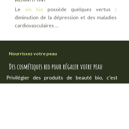
Le
vin bio
possède quelques vertus :
diminution de la dépression et des maladies
cardiovasculaires …
Nourrissez votre peau
Des cosmétiques bio pour régaler votre peau
Privilégier des produits de beauté bio, c’est
choisir une
beauté positive
. Prenez soin de vous
en appliquant sur votre peau des produits
efficaces, responsables et engagés. Les
cosmétiques Bio de la marque Nuxe
sont des
concentrés des
bienfaits de la nature
. Ces
produits de beauté sont composés en moyenne